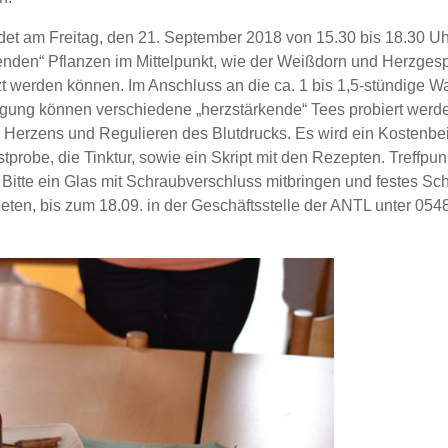
ndet am Freitag, den 21. September 2018 von 15.30 bis 18.30 Uh
enden“ Pflanzen im Mittelpunkt, wie der Weißdorn und Herzges
t werden können. Im Anschluss an die ca. 1 bis 1,5-stündige W
stigung können verschiedene „herzstärkende“ Tees probiert werde
erzens und Regulieren des Blutdrucks. Es wird ein Kostenbe
stprobe, die Tinktur, sowie ein Skript mit den Rezepten. Treffpu
 Bitte ein Glas mit Schraubverschluss mitbringen und festes S
en, bis zum 18.09. in der Geschäftsstelle der ANTL unter 054