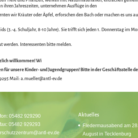
ken Tiere und Pflanzen, werken mit Naturmaterialien, entfachen gemei
in ihren Jahreszeiten, unternehmen Ausflüge in den
ernten wir Kräuter oder Äpfel, erforschen den Bach oder machen es uns a
s (3.-4. Schuljahr, 8-10 Jahre). Sie trifft sich jeden 1. Donnerstag im Mo
t werden. Interessenten bitte melden.
rzlich willkommen! Wi
n für unsere Kinder- und Jugendgruppen!
Bitte in der Geschäftsstelle 
29295 Mail:
a.mueller@antl-ev.de
Aktuelles
fon: 05482 929290
fax: 05482 929293
Fledermausabend am 28
rschutzzentrum@antl-ev.de
August in Tecklenburg