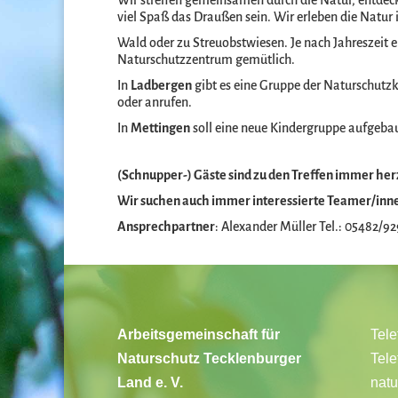
Wir streifen gemeinsamen durch die Natur, entdec
viel Spaß das Draußen sein. Wir erleben die Natur 
Wald oder zu Streuobstwiesen. Je nach Jahreszeit 
Naturschutzzentrum gemütlich.
In
Ladbergen
gibt es eine Gruppe der Naturschutzkid
oder anrufen.
In
Mettingen
soll eine neue Kindergruppe aufgebau
(Schnupper-) Gäste sind zu den Treffen immer he
Wir suchen auch immer interessierte Teamer/inne
Ansprechpartner
: Alexander Müller Tel.: 05482/9
Arbeitsgemeinschaft für
Tele
Naturschutz Tecklenburger
Tele
Land e. V.
natu