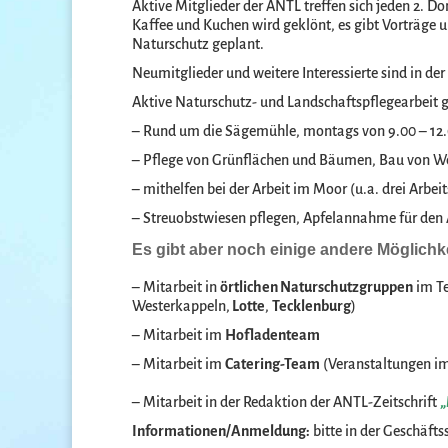
Aktive Mitglieder der ANTL treffen sich jeden 2.
Kaffee und Kuchen wird geklönt, es gibt Vorträge 
Naturschutz geplant.
Neumitglieder und weitere Interessierte sind in d
Aktive Naturschutz- und Landschaftspflegearbeit gi
– Rund um die Sägemühle, montags von 9.00 – 12.
– Pflege von Grünflächen und Bäumen, Bau von We
– mithelfen bei der Arbeit im Moor (u.a. drei Arbei
– Streuobstwiesen pflegen, Apfelannahme für den 
Es gibt aber noch einige andere Möglichkei
– Mitarbeit in
örtlichen Naturschutzgruppen
im Te
Westerkappeln,
Lotte
,
Tecklenburg
)
– Mitarbeit im
Hofladenteam
– Mitarbeit im
Catering-Team
(Veranstaltungen im
– Mitarbeit in der Redaktion der ANTL-Zeitschrift
„
Informationen/Anmeldung:
bitte in der Geschäfts