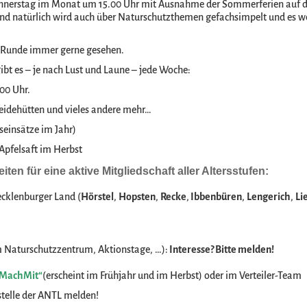
 Donnerstag im Monat um 15.00 Uhr mit Ausnahme der Sommerferien auf 
und natürlich wird auch über Naturschutzthemen gefachsimpelt und es we
er Runde immer gerne gesehen.
bt es – je nach Lust und Laune – jede Woche:
00 Uhr.
idehütten und vieles andere mehr…
tseinsätze im Jahr)
Apfelsaft im Herbst
ten für eine aktive Mitgliedschaft aller Altersstufen:
cklenburger Land (
Hörstel
,
Hopsten
,
Recke
,
Ibbenbüren
,
Lengerich
,
Li
 Naturschutzzentrum, Aktionstage, …):
Interesse? Bitte melden!
MachMit“
(erscheint im Frühjahr und im Herbst) oder im Verteiler-Team
stelle der ANTL melden!