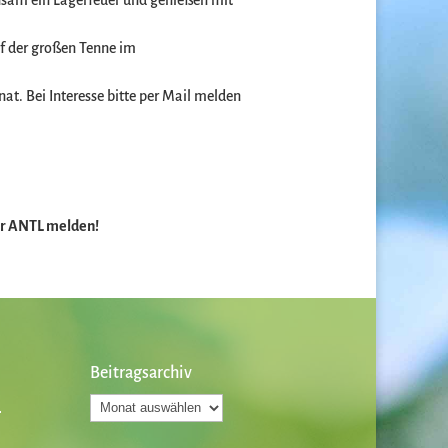
nsam ein Lagerfeuer und genießen mit
uf der großen Tenne im
nat. Bei Interesse bitte per Mail melden
der ANTL melden!
Beitragsarchiv
Beitragsarchiv
.