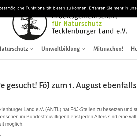
bestmögliche Funktionalität bieten zu können. Erfahren Sie mehr in un
Naturschutz
Umweltbildung
Mitmachen!
Ho
e gesucht! FöJ zum 1. August ebenfalls
cklenburger Land e.V. (ANTL) hat FöJ-Stellen zu besetzen und 
enschen im Bundesfreiwilligendienst jeden Alters sind eine wi
eit möglich.
: