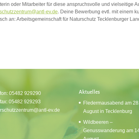
terin oder Mitarbeiter für diese anspruchsvolle und vielseitige 
schutzzentrum@antl-ev.de
. Deine Bewerbung evtl. mit einem k
sch an: Arbeitsgemeinschaft für Naturschutz Tecklenburger Land 
Aktuelles
fon: 05482 929290
fax: 05482 929293
Fledermausabend am 28
rschutzzentrum@antl-ev.de
August in Tecklenburg
Wildbeeren –
Genusswanderung am 14
August