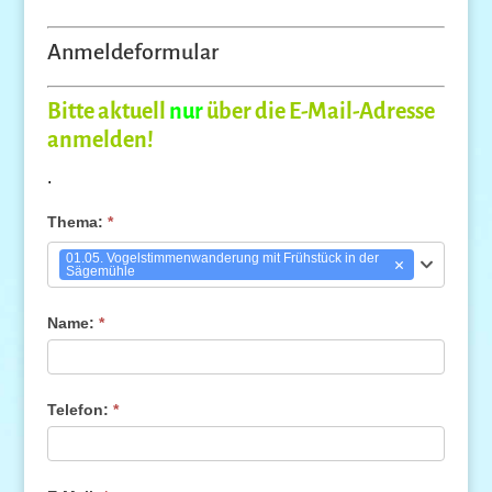
Anmeldeformular
Bitte aktuell
nur
über die E-Mail-Adresse
anmelden!
.
ANTL
Thema:
*
Programm
01.05. Vogelstimmenwanderung mit Frühstück in der
Sägemühle
Thema:
Name:
*
Telefon:
*