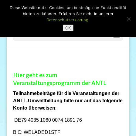
Diese Website nutzt Cookies, um bestmögliche Funktionalität
bieten zu können. Erfahren Sie mehr in unserer
Datenschutzerklärung.
OK
Seite wählen
Hier geht es zum
Veranstaltungsprogramm der ANTL
Teilnahmebeiträge für die Veranstaltungen der
ANTL-Umweltbildung bitte nur auf das folgende
Konto überweisen
:
DE79 4035 1060 0074 1891 76
BIC: WELADED1STF