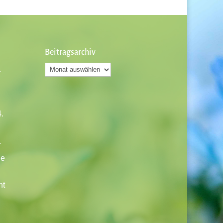
Beitragsarchiv
Beitragsarchiv
.
.
r
ie
ht