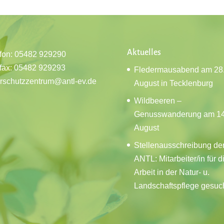
Aktuelles
fon: 05482 929290
fax: 05482 929293
Fledermausabend am 28
rschutzzentrum@antl-ev.de
August in Tecklenburg
Wildbeeren –
Genusswanderung am 14
August
Stellenausschreibung de
ANTL: Mitarbeiter/in für d
Arbeit in der Natur- u.
Landschaftspflege gesuc