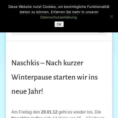
Diese Website nutzt Cookies, um bestmögliche Funktionalität
bieten zu können. Erfahren Sie mehr in unserer
Datenschutzerklärung.
OK
Seite wählen
Naschkis – Nach kurzer
Winterpause starten wir ins
neue Jahr!
Am Freitag den
20.01.12
geht es wieder los. Die