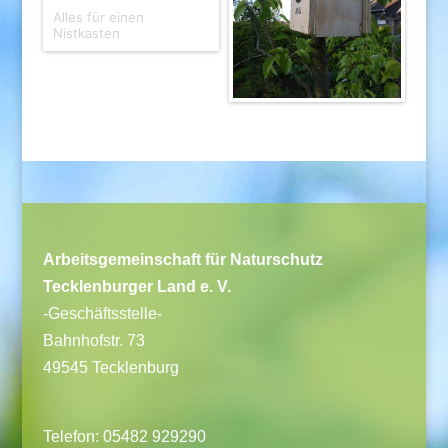
Alles für einen
Nistkasten
Arbeitsgemeinschaft für Naturschutz
Tecklenburger Land e. V.
-Geschäftsstelle-
Bahnhofstr. 73
49545 Tecklenburg
Telefon: 05482 929290