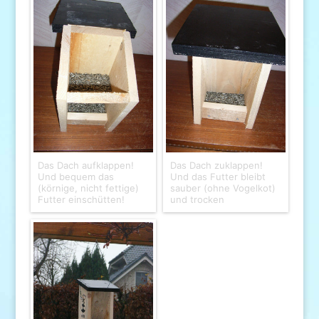
Das Dach aufklappen!
Das Dach zuklappen!
Und bequem das
Und das Futter bleibt
(körnige, nicht fettige)
sauber (ohne Vogelkot)
Futter einschütten!
und trocken