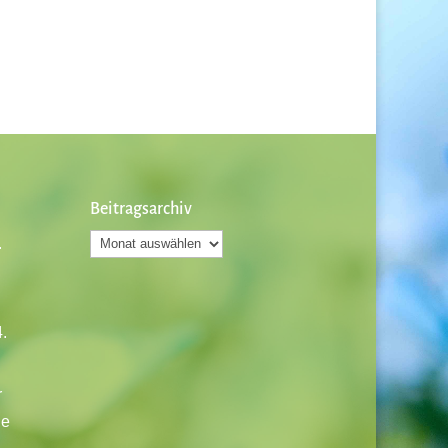
Beitragsarchiv
Beitragsarchiv
.
.
r
ie