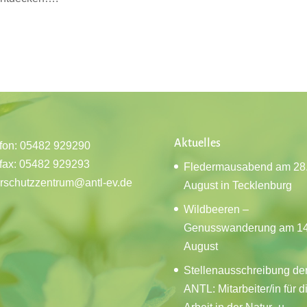
Aktuelles
fon: 05482 929290
fax: 05482 929293
Fledermausabend am 28
rschutzzentrum@antl-ev.de
August in Tecklenburg
Wildbeeren –
Genusswanderung am 14
August
Stellenausschreibung de
ANTL: Mitarbeiter/in für d